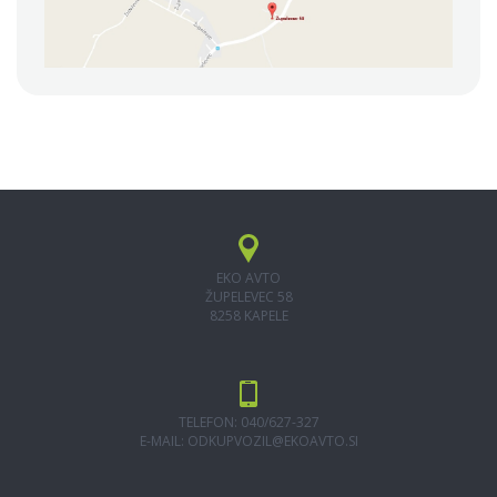
EKO AVTO
ŽUPELEVEC 58
8258 KAPELE
TELEFON: 040/627-327
E-MAIL:
ODKUPVOZIL@EKOAVTO.SI